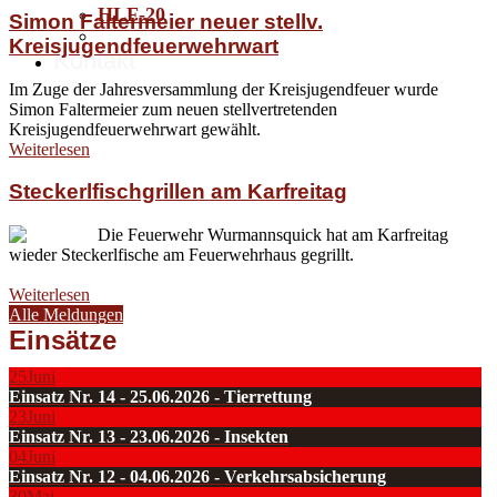
HLF-20
Simon Faltermeier neuer stellv.
Kreisjugendfeuerwehrwart
Kontakt
Im Zuge der Jahresversammlung der Kreisjugendfeuer wurde
Simon Faltermeier zum neuen stellvertretenden
Kreisjugendfeuerwehrwart gewählt.
Weiterlesen
Steckerlfischgrillen am Karfreitag
Die Feuerwehr Wurmannsquick hat am Karfreitag
wieder Steckerlfische am Feuerwehrhaus gegrillt.
Weiterlesen
Alle Meldungen
Einsätze
25
Juni
Einsatz Nr. 14 - 25.06.2026 - Tierrettung
23
Juni
Einsatz Nr. 13 - 23.06.2026 - Insekten
04
Juni
Einsatz Nr. 12 - 04.06.2026 - Verkehrsabsicherung
30
Mai