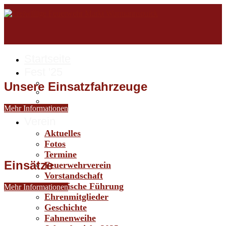
Startseite
Fest '25
Unsere Einsatzfahrzeuge
Mehr Informationen
Verein
Aktuelles
Fotos
Termine
Einsätze
Feuerwehrverein
Vorstandschaft
Technische Führung
Mehr Informationen
Ehrenmitglieder
Geschichte
Fahnenweihe