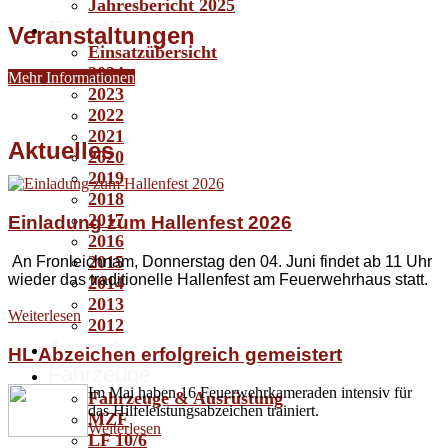
Jahresbericht 2025
Einsätze
Veranstaltungen
Einsatzübersicht
2024
Mehr Informationen
2023
2022
2021
Aktuelles
2020
2019
2018
2017
Einladung zum Hallenfest 2026
2016
2015
An Fronleichnam, Donnerstag den 04. Juni findet ab 11 Uhr
wieder das traditionelle Hallenfest am Feuerwehrhaus statt.
2014
2013
Weiterlesen
2012
Jugend
HL Abzeichen erfolgreich gemeistert
Fahrzeuge
Im Mai haben 16 Feuerwehrkameraden intensiv für
Fahrzeuge & Ausrüstung
das Hilfeleistungsabzeichen trainiert.
MZF
Weiterlesen
LF 10/6