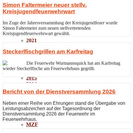
Jahresbericht 2025
Simon Faltermeier neuer stellv.
Einsätze
Kreisjugendfeuerwehrwart
Einsatzübersicht
2024
Im Zuge der Jahresversammlung der Kreisjugendfeuer wurde
2023
Simon Faltermeier zum neuen stellvertretenden
Kreisjugendfeuerwehrwart gewählt.
2022
2021
2020
Steckerlfischgrillen am Karfreitag
2019
2018
Die Feuerwehr Wurmannsquick hat am Karfreitag
2017
wieder Steckerlfische am Feuerwehrhaus gegrillt.
2016
2015
2014
2013
Bericht von der Dienstversammlung 2026
2012
Jugend
Neben einer Reihe von Ehrungen stand die Übergabe von
Leistungsabzeichen auf der Tagesordnung der
Fahrzeuge
Dienstversammlung 2026 der Feuerwehr im
Fahrzeuge & Ausrüstung
Feuerwehrhaus.
MZF
LF 10/6